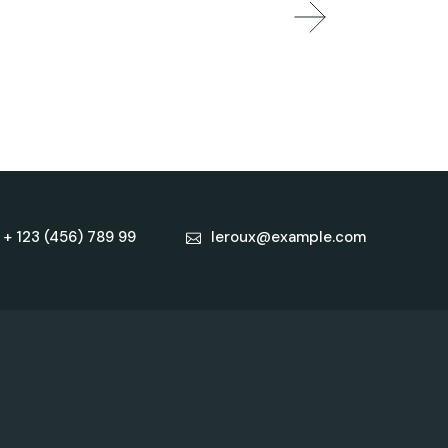
+ 123 (456) 789 99
leroux@example.com