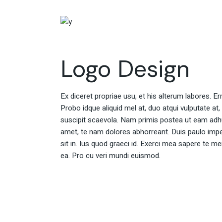
Logo Design
Ex diceret propriae usu, et his alterum labores. E
Probo idque aliquid mel at, duo atqui vulputate at,
suscipit scaevola. Nam primis postea ut eam adh
amet, te nam dolores abhorreant. Duis paulo impe
sit in. Ius quod graeci id. Exerci mea sapere te m
ea. Pro cu veri mundi euismod.