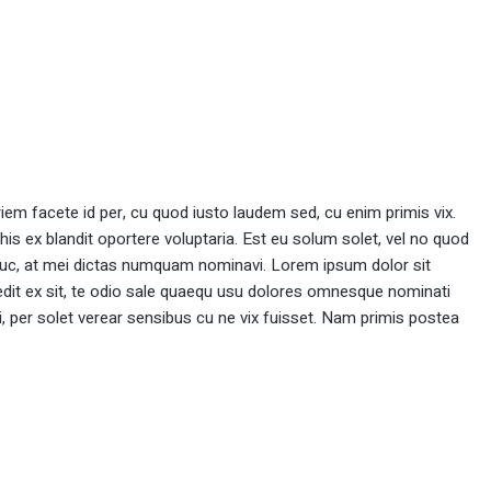
rriem facete id per, cu quod iusto laudem sed, cu enim primis vix.
 his ex blandit oportere voluptaria. Est eu solum solet, vel no quod
uc, at mei dictas numquam nominavi. Lorem ipsum dolor sit
dit ex sit, te odio sale quaequ usu dolores omnesque nominati
ei, per solet verear sensibus cu ne vix fuisset. Nam primis postea