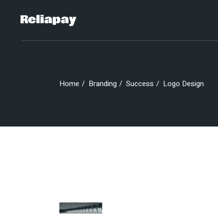
Skip
to
the
content
Home
Branding
Success
Logo Design